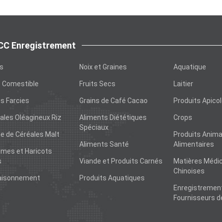
C Enregistrement
ts
Noix et Graines
Aquatique
e Comestible
Fruits Secs
Laitier
s Farcies
Grains de Café Cacao
Produits Apico
ales Oléagineux Riz
Aliments Diététiques
Crops
Spéciaux
ne de Céréales Malt
Produits Anim
Aliments Santé
Alimentaires
mes et Haricots
s
Viande et Produits Carnés
Matières Médic
Chinoises
aisonnement
Produits Aquatiques
Enregistremen
Fournisseurs d