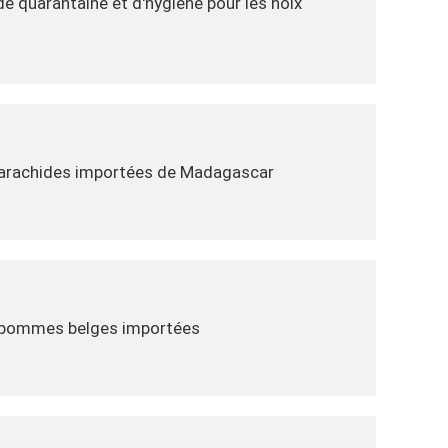
de quarantaine et d'hygiène pour les noix
s arachides importées de Madagascar
s pommes belges importées