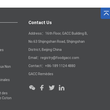
Contact Us
Address：16th Floor, GACC Building B,
No.63 Shijingshan Road, Shijingshan
District, Beijing China
les
Email：registry@foodgacc.com
Contact：+86-189 1124 4880
aux Non
GACC Remèdes
inales
t des
e Coton