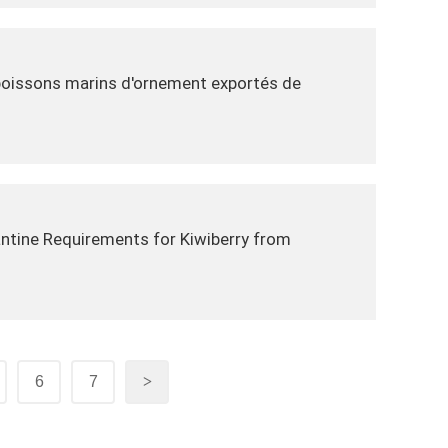
 poissons marins d'ornement exportés de
ntine Requirements for Kiwiberry from
6
7
>