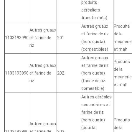
produits
céréaliers
transformés)
Autres gruaux
Produits
Autres gruaux
et farine de riz
de la
1103193990
et farine de
201
(hors quota)
meunerie
riz
(comestibles)
et malt
Autres gruaux
Produits
Autres gruaux
et farine de riz
de la
1103193990
et farine de
202
(hors quota)
meunerie
riz
(farine de riz
et malt
comestible)
Autres céréales
secondaires et
farine de riz
(hors quota)
Produits
Autres gruaux
(pour la
de la
1103193990
et farine de
203