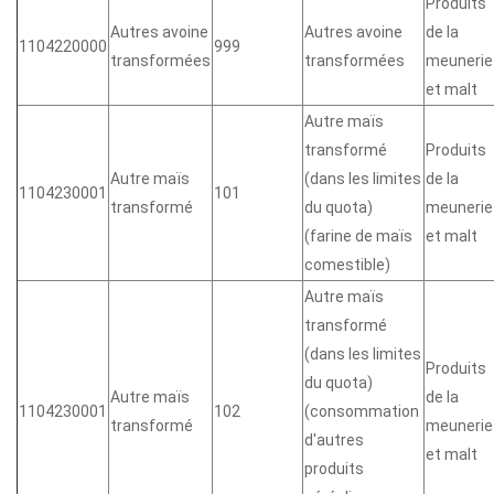
Produits
Autres avoine
Autres avoine
de la
1104220000
999
transformées
transformées
meunerie
et malt
Autre maïs
transformé
Produits
Autre maïs
(dans les limites
de la
1104230001
101
transformé
du quota)
meunerie
(farine de maïs
et malt
comestible)
Autre maïs
transformé
(dans les limites
Produits
du quota)
Autre maïs
de la
1104230001
102
(consommation
transformé
meunerie
d'autres
et malt
produits