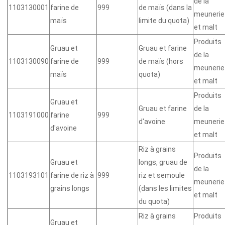
de la
1103130001
farine de
999
de maïs (dans la
meunerie
maïs
limite du quota)
et malt
Produits
Gruau et
Gruau et farine
de la
1103130090
farine de
999
de maïs (hors
meunerie
maïs
quota)
et malt
Produits
Gruau et
Gruau et farine
de la
1103191000
farine
999
d'avoine
meunerie
d'avoine
et malt
Riz à grains
Produits
Gruau et
longs, gruau de
de la
1103193101
farine de riz à
999
riz et semoule
meunerie
grains longs
(dans les limites
et malt
du quota)
Riz à grains
Produits
Gruau et