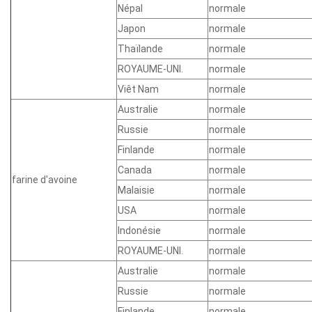
Népal
normale
Japon
normale
Thaïlande
normale
ROYAUME-UNI.
normale
Viêt Nam
normale
Australie
normale
Russie
normale
Finlande
normale
Canada
normale
farine d'avoine
Malaisie
normale
USA
normale
Indonésie
normale
ROYAUME-UNI.
normale
Australie
normale
Russie
normale
Finlande
normale