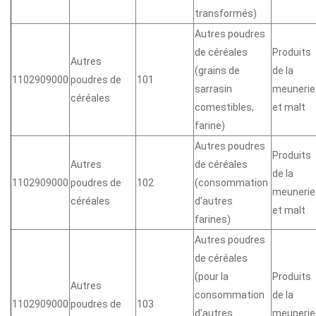
transformés)
Autres poudres
de céréales
Produits
Autres
(grains de
de la
1102909000
poudres de
101
sarrasin
meunerie
céréales
comestibles,
et malt
farine)
Autres poudres
Produits
Autres
de céréales
de la
1102909000
poudres de
102
(consommation
meunerie
céréales
d'autres
et malt
farines)
Autres poudres
de céréales
(pour la
Produits
Autres
consommation
de la
1102909000
poudres de
103
d'autres
meunerie