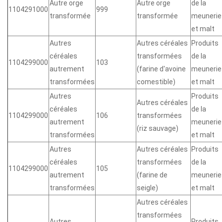
Autre orge
Autre orge
de la
1104291000
999
transformée
transformée
meunerie
et malt
Autres
Autres céréales
Produits
céréales
transformées
de la
1104299000
103
autrement
(farine d'avoine
meunerie
transformées
comestible)
et malt
Autres
Produits
Autres céréales
céréales
de la
1104299000
106
transformées
autrement
meunerie
(riz sauvage)
transformées
et malt
Autres
Autres céréales
Produits
céréales
transformées
de la
1104299000
105
autrement
(farine de
meunerie
transformées
seigle)
et malt
Autres céréales
transformées
Autres
Produits