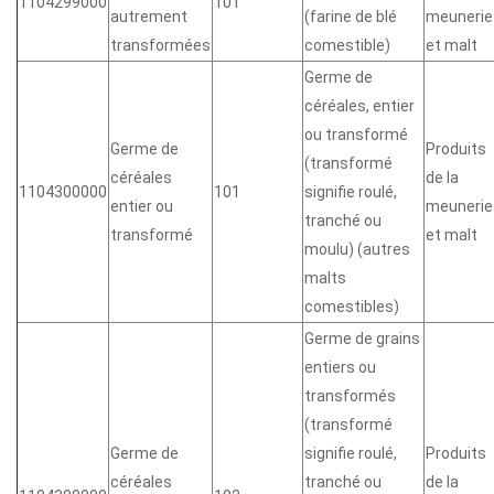
1104299000
101
autrement
(farine de blé
meunerie
transformées
comestible)
et malt
Germe de
céréales, entier
ou transformé
Germe de
Produits
(transformé
céréales
de la
1104300000
101
signifie roulé,
entier ou
meunerie
tranché ou
transformé
et malt
moulu) (autres
malts
comestibles)
Germe de grains
entiers ou
transformés
(transformé
Germe de
signifie roulé,
Produits
céréales
tranché ou
de la