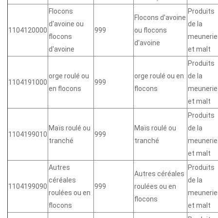
Flocons
Produits
Flocons d'avoine
d'avoine ou
de la
1104120000
999
ou flocons
flocons
meunerie
d'avoine
d'avoine
et malt
Produits
orge roulé ou
orge roulé ou en
de la
1104191000
999
en flocons
flocons
meunerie
et malt
Produits
Maïs roulé ou
Maïs roulé ou
de la
1104199010
999
tranché
tranché
meunerie
et malt
Autres
Produits
Autres céréales
céréales
de la
1104199090
999
roulées ou en
roulées ou en
meunerie
flocons
flocons
et malt