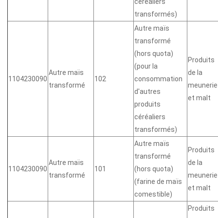
céréaliers
transformés)
Autre maïs
transformé
(hors quota)
Produits
(pour la
Autre maïs
de la
1104230090
102
consommation
transformé
meunerie
d'autres
et malt
produits
céréaliers
transformés)
Autre maïs
Produits
transformé
Autre maïs
de la
1104230090
101
(hors quota)
transformé
meunerie
(farine de maïs
et malt
comestible)
Produits