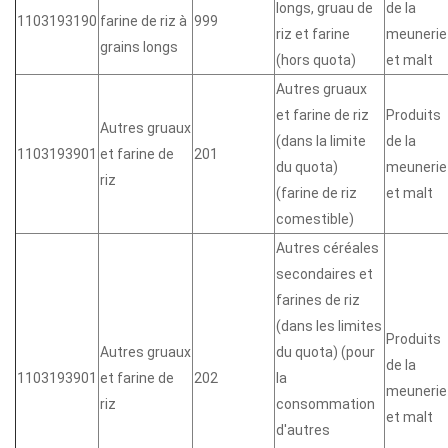
longs, gruau de
de la
1103193190
farine de riz à
999
riz et farine
meunerie
grains longs
(hors quota)
et malt
Autres gruaux
et farine de riz
Produits
Autres gruaux
(dans la limite
de la
1103193901
et farine de
201
du quota)
meunerie
riz
(farine de riz
et malt
comestible)
Autres céréales
secondaires et
farines de riz
(dans les limites
Produits
Autres gruaux
du quota) (pour
de la
1103193901
et farine de
202
la
meunerie
riz
consommation
et malt
d'autres