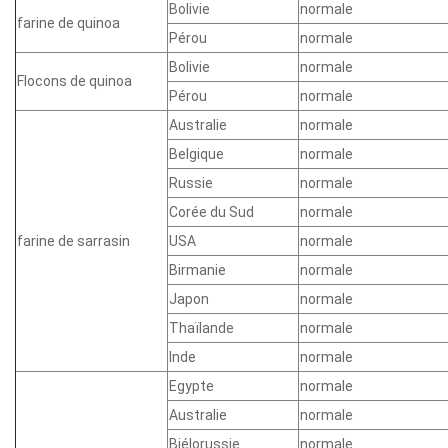
Bolivie
normale
farine de quinoa
Pérou
normale
Bolivie
normale
Flocons de quinoa
Pérou
normale
Australie
normale
Belgique
normale
Russie
normale
Corée du Sud
normale
farine de sarrasin
USA
normale
Birmanie
normale
Japon
normale
Thaïlande
normale
Inde
normale
Egypte
normale
Australie
normale
Biélorussie
normale