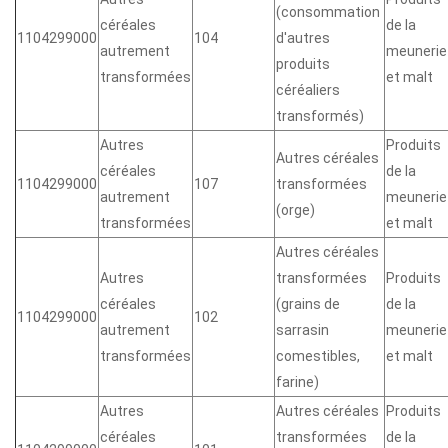
(consommation
céréales
de la
1104299000
104
d'autres
autrement
meunerie
produits
transformées
et malt
céréaliers
transformés)
Autres
Produits
Autres céréales
céréales
de la
1104299000
107
transformées
autrement
meunerie
(orge)
transformées
et malt
Autres céréales
Autres
transformées
Produits
céréales
(grains de
de la
1104299000
102
autrement
sarrasin
meunerie
transformées
comestibles,
et malt
farine)
Autres
Autres céréales
Produits
céréales
transformées
de la