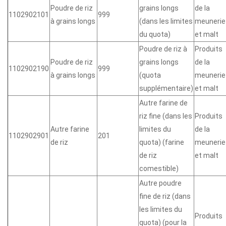
Poudre de riz
grains longs
de la
1102902101
999
à grains longs
(dans les limites
meunerie
du quota)
et malt
Poudre de riz à
Produits
Poudre de riz
grains longs
de la
1102902190
999
à grains longs
(quota
meunerie
supplémentaire)
et malt
Autre farine de
riz fine (dans les
Produits
Autre farine
limites du
de la
1102902901
201
de riz
quota) (farine
meunerie
de riz
et malt
comestible)
Autre poudre
fine de riz (dans
les limites du
Produits
quota) (pour la