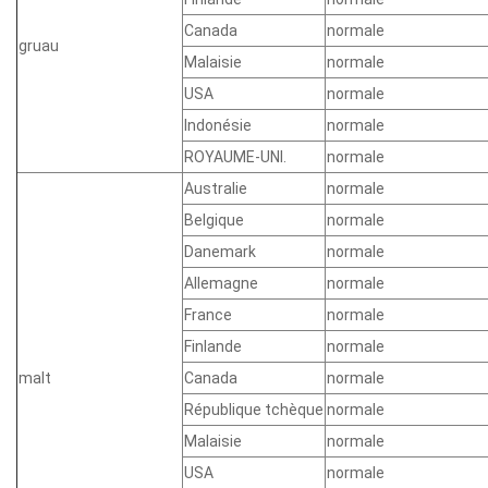
Canada
normale
gruau
Malaisie
normale
USA
normale
Indonésie
normale
ROYAUME-UNI.
normale
Australie
normale
Belgique
normale
Danemark
normale
Allemagne
normale
France
normale
Finlande
normale
malt
Canada
normale
République tchèque
normale
Malaisie
normale
USA
normale