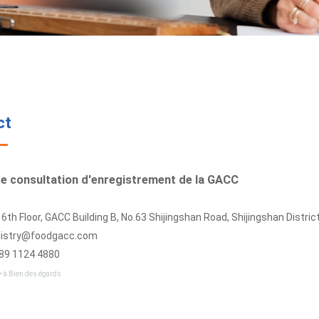
ct
e consultation d'enregistrement de la GACC
6th Floor, GACC Building B, No.63 Shijingshan Road, Shijingshan District
egistry@foodgacc.com
189 1124 4880
• à Bien des égards