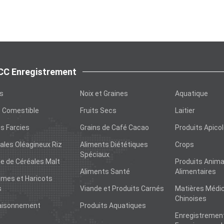
C Enregistrement
ts
Noix et Graines
Aquatique
e Comestible
Fruits Secs
Laitier
s Farcies
Grains de Café Cacao
Produits Apico
ales Oléagineux Riz
Aliments Diététiques
Crops
Spéciaux
ne de Céréales Malt
Produits Anim
Aliments Santé
Alimentaires
mes et Haricots
s
Viande et Produits Carnés
Matières Médic
Chinoises
aisonnement
Produits Aquatiques
Enregistremen