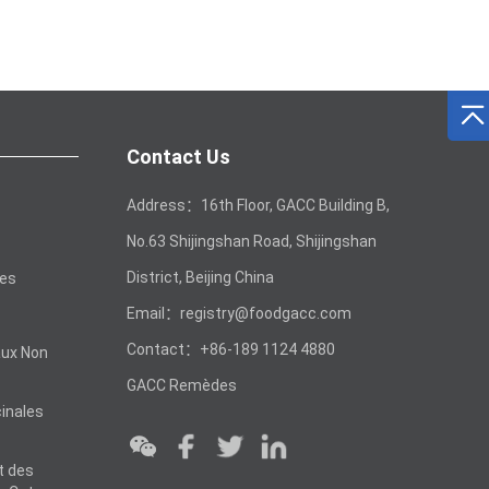
Contact Us
Address：16th Floor, GACC Building B,
No.63 Shijingshan Road, Shijingshan
District, Beijing China
les
Email：registry@foodgacc.com
Contact：+86-189 1124 4880
aux Non
GACC Remèdes
inales
t des