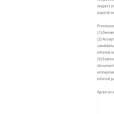
respect st
exporté ve
Processus
(1) Deman
(2) Accept
candidatur
informé un
(3) Examen
documents 
entreprise
informé pa
Après un e