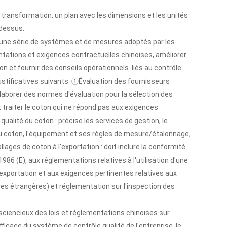
de transformation, un plan avec les dimensions et les unités
-dessus.
à une série de systèmes et de mesures adoptés par les
entations et exigences contractuelles chinoises, améliorer
ton et fournir des conseils opérationnels. liés au contrôle
ustificatives suivants. ①Évaluation des fournisseurs
élaborer des normes d'évaluation pour la sélection des
 traiter le coton qui ne répond pas aux exigences
ualité du coton : précise les services de gestion, le
é du coton, l'équipement et ses règles de mesure/étalonnage,
ges de coton à l'exportation : doit inclure la conformité
86 (E), aux réglementations relatives à l'utilisation d'une
xportation et aux exigences pertinentes relatives aux
res étrangères) et réglementation sur l'inspection des
sciencieux des lois et réglementations chinoises sur
ficace du système de contrôle qualité de l'entreprise, le