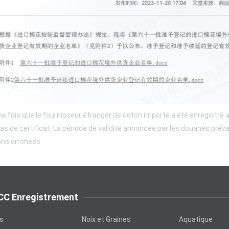
ne fois que le fournisseur étranger de coton importé a été enregistré
pas de certificat. La période de validité annoncée par les douanes prév
ons erronées.
C Enregistrement
ts
Noix et Graines
Aquatique