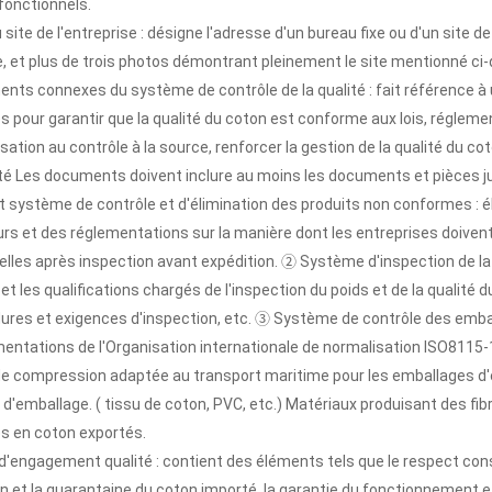
onctionnels.
u site de l'entreprise : désigne l'adresse d'un bureau fixe ou d'un site 
, et plus de trois photos démontrant pleinement le site mentionné ci
ents connexes du système de contrôle de la qualité : fait référence 
s pour garantir que la qualité du coton est conforme aux lois, réglem
lisation au contrôle à la source, renforcer la gestion de la qualité du co
ité Les documents doivent inclure au moins les documents et pièces j
et système de contrôle et d'élimination des produits non conformes : 
rs et des réglementations sur la manière dont les entreprises doivent
lles après inspection avant expédition. ② Système d'inspection de la q
et les qualifications chargés de l'inspection du poids et de la qualit
ures et exigences d'inspection, etc. ③ Système de contrôle des emballa
entations de l'Organisation internationale de normalisation ISO8115-19
e compression adaptée au transport maritime pour les emballages d'e
d'emballage. ( tissu de coton, PVC, etc.) Matériaux produisant des fib
s en coton exportés.
 d'engagement qualité : contient des éléments tels que le respect con
on et la quarantaine du coton importé, la garantie du fonctionnement ef