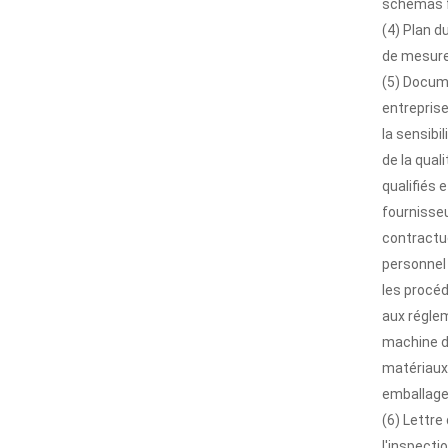
schémas f
(4) Plan d
de mesure
(5) Docum
entreprise
la sensibi
de la qual
qualifiés 
fournisseu
contractue
personnel 
les procéd
aux réglem
machine d
matériaux 
emballage
(6) Lettre
l'inspecti