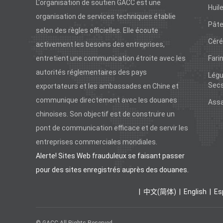
L'organisation de soutien GACC est une
Huil
organisation de services techniques établie
Pâte
selon des règles officielles. Elle écoute
Céré
activement les besoins des entreprises,
entretient une communication étroite avec les
Fari
autorités réglementaires des pays
Légu
Sec
exportateurs et les ambassades en Chine et
communique directement avec les douanes
Ass
chinoises. Son objectif est de construire un
pont de communication efficace et de servir les
entreprises commerciales mondiales.
Alerte! Sites Web frauduleux se faisant passer
pour des sites enregistrés auprès des douanes.
中文(简体)
English
Es
© GACC All Rights Reserved.