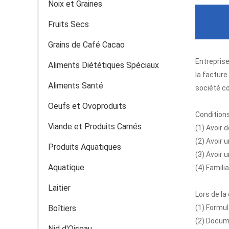
Noix et Graines
Fruits Secs
Grains de Café Cacao
Demande
Entreprise
Aliments Diététiques Spéciaux
la facture
Aliments Santé
société c
Oeufs et Ovoproduits
Conditions
Viande et Produits Carnés
(1) Avoir d
(2) Avoir
Produits Aquatiques
(3) Avoir 
Aquatique
(4) Famili
Laitier
Lors de la
Boîtiers
(1) Formul
(2) Docume
Nid d'Oiseau