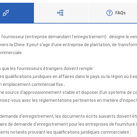
FAQs
 d'inscription
Mesures Réglementaires
 fournisseur (entreprise demandant l'enregistrement) : désigne le ve
 vers la Chine. Il peut s'agir d'une entreprise de plantation, de transf
ommerciale.
 que les fournisseurs étrangers doivent remplir :
es qualifications juridiques en affaires dans le pays ou la région où il es
 un emplacement commercial fixe ;
une source d'approvisionnement stable et disposer d'un système de co
arisez-vous avec les réglementations pertinentes en matière d’inspec
 demande d'enregistrement, les documents écrits suivants doivent êtr
aire de demande d'enregistrement pour les entreprises de fourniture à
nts notariés prouvant les qualifications juridiques commerciales ;