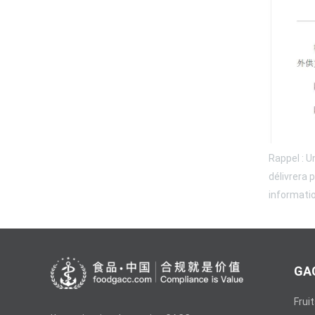
Rappel : U
délivrera 
informati
GAC
Frui