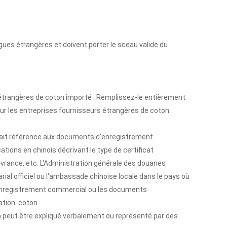
gues étrangères et doivent porter le sceau valide du
étrangères de coton importé : Remplissez-le entièrement
r les entreprises fournisseurs étrangères de coton
: fait référence aux documents d'enregistrement
tions en chinois décrivant le type de certificat
élivrance, etc. L'Administration générale des douanes
ial officiel ou l'ambassade chinoise locale dans le pays où
 d'enregistrement commercial ou les documents
tion. coton.
 peut être expliqué verbalement ou représenté par des