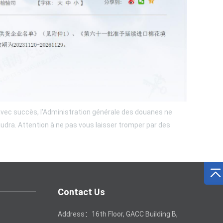
 avec succès, l'Administration générale des douanes ne
audra. Attention à ne pas vous laisser tromper par des
Contact Us
Address：16th Floor, GACC Building B,