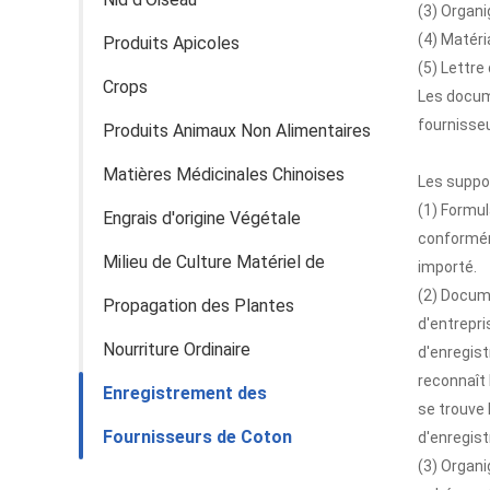
(3) Organ
(4) Matéri
Produits Apicoles
(5) Lettre
Crops
Les docume
fournisseu
Produits Animaux Non Alimentaires
Matières Médicinales Chinoises
Les suppor
(1) Formu
Engrais d'origine Végétale
conformém
Milieu de Culture Matériel de
importé.
(2) Docume
Propagation des Plantes
d'entrepri
Nourriture Ordinaire
d'enregist
reconnaît 
Enregistrement des
se trouve 
Fournisseurs de Coton
d'enregist
(3) Organ