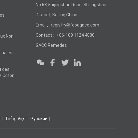
No.63 Shijingshan Road, Shijingshan
District, Beijing China
les
Email：registry@foodgacc.com
Contact：+86-189 1124 4880
aux Non
GACC Remèdes
inales
t des
e Coton
a
Tiếng Việt
Ρусский