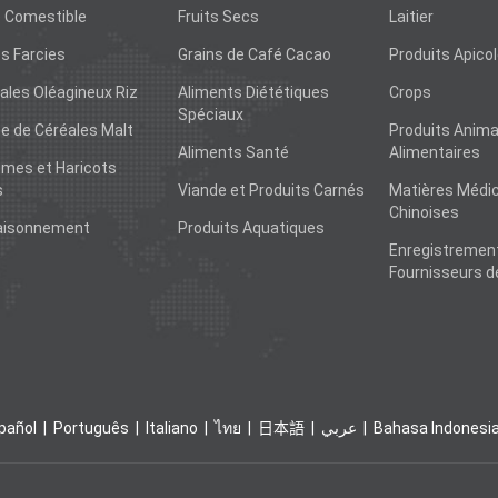
e Comestible
Fruits Secs
Laitier
s Farcies
Grains de Café Cacao
Produits Apico
ales Oléagineux Riz
Aliments Diététiques
Crops
Spéciaux
ne de Céréales Malt
Produits Anim
Aliments Santé
Alimentaires
mes et Haricots
s
Viande et Produits Carnés
Matières Médic
Chinoises
aisonnement
Produits Aquatiques
Enregistremen
Fournisseurs d
pañol
Português
Italiano
ไทย
日本語
عربي
Bahasa Indonesi