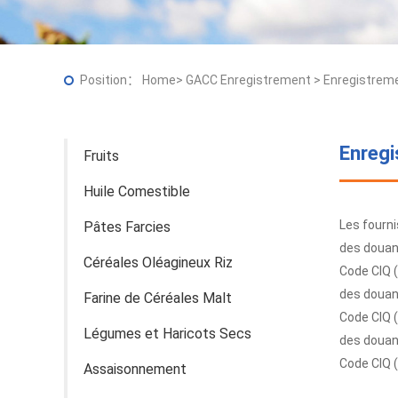
Position：
Home
>
GACC Enregistrement
>
Enregistreme
Enregi
Fruits
Huile Comestible
Les fourn
Pâtes Farcies
des doua
Céréales Oléagineux Riz
Code CIQ 
des doua
Farine de Céréales Malt
Code CIQ 
Légumes et Haricots Secs
des doua
Code CIQ 
Assaisonnement