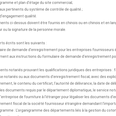
igramme et plan d'étage du site commercial;
aux pertinents du système de contrôle de qualité ;
 d'engagement qualité.
nts ci-dessus doivent être fournis en chinois ou en chinois et en lan
r ou la signature de la personne morale.
ts écrits sont les suivants :
laire de demande d'enregistrement pour les entreprises fournisseurs 
ent aux instructions du formulaire de demande d'enregistrement pou
nts notariés prouvant les qualifications juridiques des entreprises 
se notariés ou aux documents d'enregistrement fiscal, avec des explica
rement, le contenu du certificat, l'autorité de délivrance, la date de d
les documents requis par le département diplomatique, le service notar
l'entreprise de fourniture à l'étranger pour légaliser les documents
rement fiscal de la société fournisseur étrangère demandant l'importa
igramme : L'organigramme des départements liés à la gestion du coton