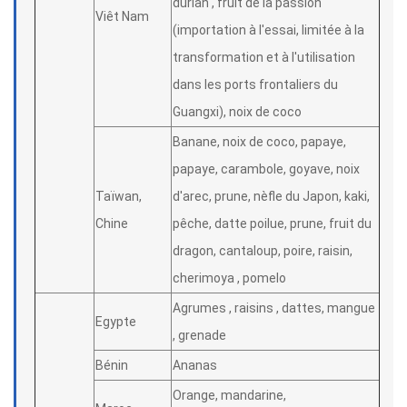
durian , fruit de la passion
Viêt Nam
(importation à l'essai, limitée à la
transformation et à l'utilisation
dans les ports frontaliers du
Guangxi), noix de coco
Banane, noix de coco, papaye,
papaye, carambole, goyave, noix
Taïwan,
d'arec, prune, nèfle du Japon, kaki,
Chine
pêche, datte poilue, prune, fruit du
dragon, cantaloup, poire, raisin,
cherimoya , pomelo
Agrumes , raisins , dattes, mangue
Egypte
, grenade
Bénin
Ananas
Orange, mandarine,