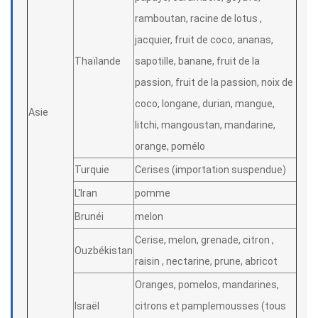
ramboutan, racine de lotus ,
jacquier, fruit de coco, ananas,
Thaïlande
sapotille, banane, fruit de la
passion, fruit de la passion, noix de
coco, longane, durian, mangue,
Asie
litchi, mangoustan, mandarine,
orange, pomélo
Turquie
Cerises (importation suspendue)
L'Iran
pomme
Brunéi
melon
Cerise, melon, grenade, citron ,
Ouzbékistan
raisin , nectarine, prune, abricot
Oranges, pomelos, mandarines,
Israël
citrons et pamplemousses (tous