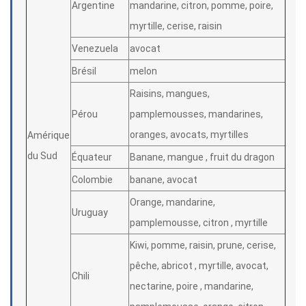
Argentine
mandarine, citron, pomme, poire,
myrtille, cerise, raisin
Venezuela
avocat
Brésil
melon
Raisins, mangues,
Pérou
pamplemousses, mandarines,
oranges, avocats, myrtilles
Amérique
du Sud
Équateur
Banane, mangue , fruit du dragon
Colombie
banane, avocat
Orange, mandarine,
Uruguay
pamplemousse, citron , myrtille
Kiwi, pomme, raisin, prune, cerise,
pêche, abricot , myrtille, avocat,
Chili
nectarine, poire , mandarine,