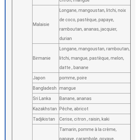
citron, mangue
Longane, mangoustan, litchi, noix
de coco, pastèque, papaye,
Malaisie
ramboutan, ananas, jacquier,
durian
Longane, mangoustan, ramboutan,
Birmanie
litchi, mangue, pastèque, melon,
datte , banane
Japon
pomme, poire
Bangladesh
mangue
Sri Lanka
Banane, ananas
Kazakhstan
Pêche, abricot
Tadjikistan
Cerise, citron , raisin, kaki
Tamarin, pomme à la crème,
papaye, carambole, goyave,