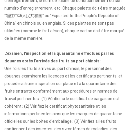
d'enregistrement, le nom de l'usine de conditionnement ou son
numéro d'enregistrement, etc. Chaque palette doit être marquée
"输往中华人民共和国" ou "Exported to the People's Republic of
China" en chinois ou en anglais. Si des palettes ne sont pas
utilisées (comme le fret aérien), chaque carton doit être marqué
de la même manière.
L'examen, l'inspection et la quarantaine effectués par les
douanes après l'arrivée des fruits au port chinois:
Une fois les fruits arrivés au port chinois, le personnel des
douanes examinera les licences et les certificats pertinents, et
procédera à une inspection sur place et à la quarantaine des
fruits entrants conformément aux procédures et normes de
travail pertinentes : (1) Vérifier si le certificat de cargaison est
cohérent ; (2) Vérifiez le certificat phytosanitaire et les
informations pertinentes ainsi que les marques de quarantaine
officielles sur les boîtes d'emballage ; (3) Vérifiez si les fruits
contiennent des insectes, des symptômes de maladies, des